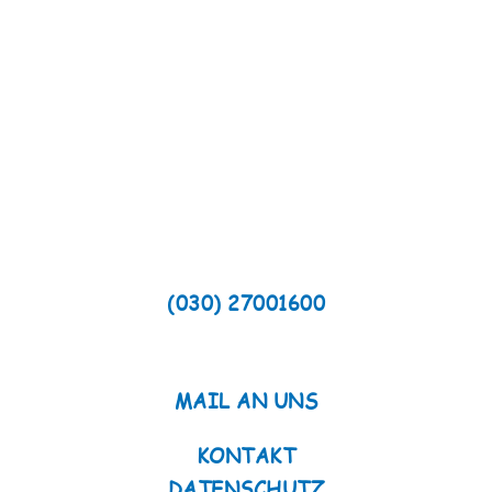
HAVELMÜLLER-SCHULE
NAMSLAUSTRAßE 49-57
13507 BERLIN
TELEFON
(030) 27001600
FAX
(030) 2700160-21
MAIL AN UNS
KONTAKT
DATENSCHUTZ